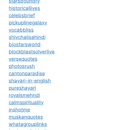
starsboundry
historicallives
celebsbrief
pickuplinegalaxy
vocabbliss
shivchalisahindi
biostarsworld
blockblastsolverlive
versequotes
photosrush
cantonparadise
shayari-in-english
pureshayari
royalsmehndi
calmspirituality
inshotme
muskanquotes
whatagrouplinks