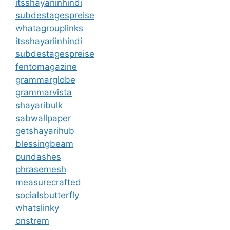
itsshayariinhindi
subdestagespreise
whatagrouplinks
itsshayariinhindi
subdestagespreise
fentomagazine
grammarglobe
grammarvista
shayaribulk
sabwallpaper
getshayarihub
blessingbeam
pundashes
phrasemesh
measurecrafted
socialsbutterfly
whatslinky
onstrem