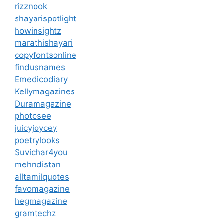
rizznook
shayarispotlight
howinsightz
marathishayari
copyfontsonline
findusnames
Emedicodiary
Kellymagazines
Duramagazine
photosee
juicyjoycey
poetrylooks
Suvichar4you
mehndistan
alltamilquotes
favomagazine
hegmagazine
gramtechz