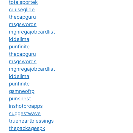
totalsportek
cruiseglide
thecapguru
msgswords
mgnregajobcardlist
iddelima
punfinite
thecapguru
msgswords
mgnregajobcardlist
iddelima
punfinite
gsmneofrp
punsnest
inshotproapps
suggestwave
trueheartblessings
thepackagespk