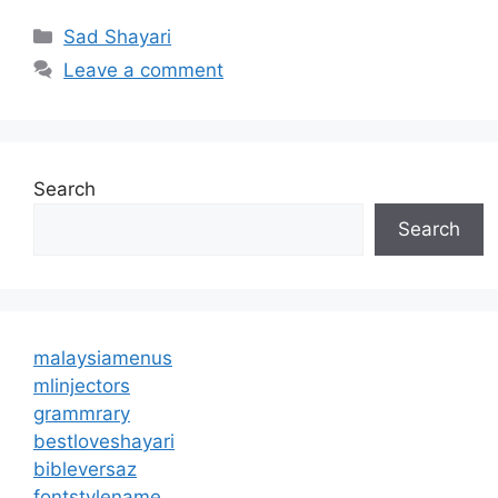
Categories
Sad Shayari
Leave a comment
Search
Search
malaysiamenus
mlinjectors
grammrary
bestloveshayari
bibleversaz
fontstylename