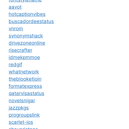
aavot
hotcaptionvibes
buscadordeestatus
vnrom
synonymshack
drivezoneonline
risecrafter
idmekpmmoe
redgif
whatnetwork
theblooketjoin
formatexpress
qatarvisastatus
novelsnigar
jazzpkgs
progroupslink
scarlet-ios