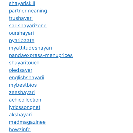
shayariskill
partnermeaning
trushayari
sadshayarizone
ourshayari
pyaribaate
myattitudeshayari
pandaexpress-menuprices
shayaritouch
oledsaver
englishshayarii
mybestbios
zeeshayari
achicollection
lyricssongnet
akshayari
madmagazinee
howzinfo