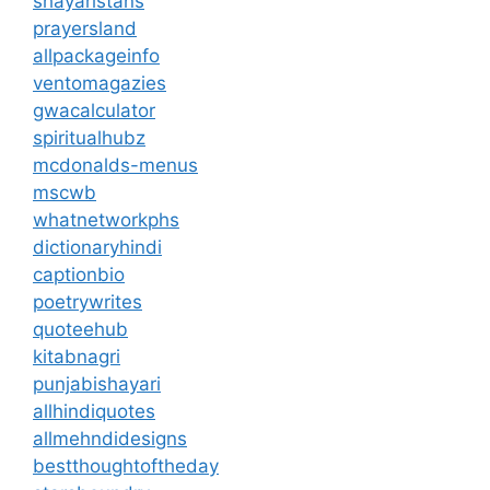
shayaristans
prayersland
allpackageinfo
ventomagazies
gwacalculator
spiritualhubz
mcdonalds-menus
mscwb
whatnetworkphs
dictionaryhindi
captionbio
poetrywrites
quoteehub
kitabnagri
punjabishayari
allhindiquotes
allmehndidesigns
bestthoughtoftheday