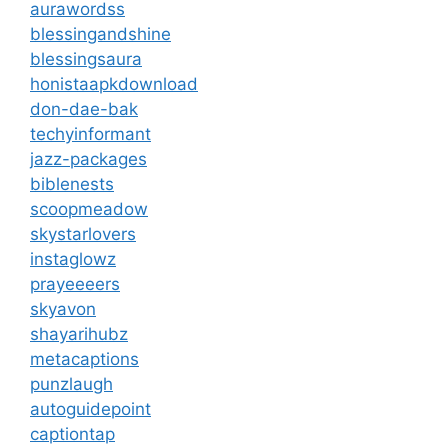
aurawordss
blessingandshine
blessingsaura
honistaapkdownload
don-dae-bak
techyinformant
jazz-packages
biblenests
scoopmeadow
skystarlovers
instaglowz
prayeeeers
skyavon
shayarihubz
metacaptions
punzlaugh
autoguidepoint
captiontap